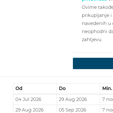
Ovime također
prikupljanje 
navedenih u o
neophodni da
zahtjevu.
Od
Do
Min.
04 Jul 2026
29 Aug 2026
7 no
29 Aug 2026
05 Sep 2026
7 no