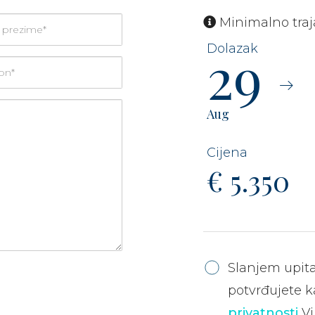
Minimalno traja
29
Aug
€ 5.350
Slanjem upit
potvrđujete k
privatnosti
Vi