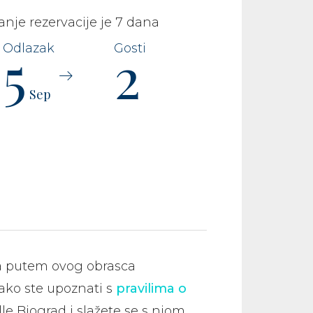
nje rezervacije je 7 dana
5
2
Sep
a putem ovog obrasca
ako ste upoznati s
pravilima o
lle Biograd i slažete se s njom.