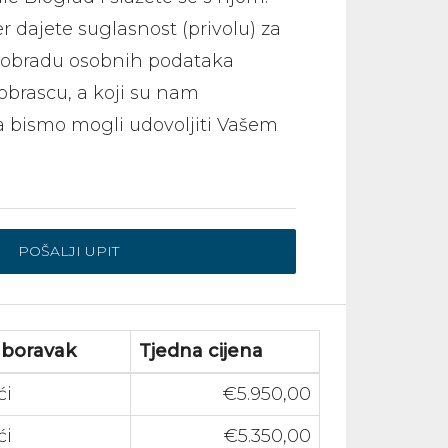
 dajete suglasnost (privolu) za
i obradu osobnih podataka
brascu, a koji su nam
 bismo mogli udovoljiti Vašem
 boravak
Tjedna cijena
ći
€5.950,00
ći
€5.350,00